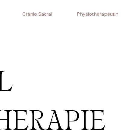
Cranio Sacral
Physiotherapeutin
L
HERAPIE