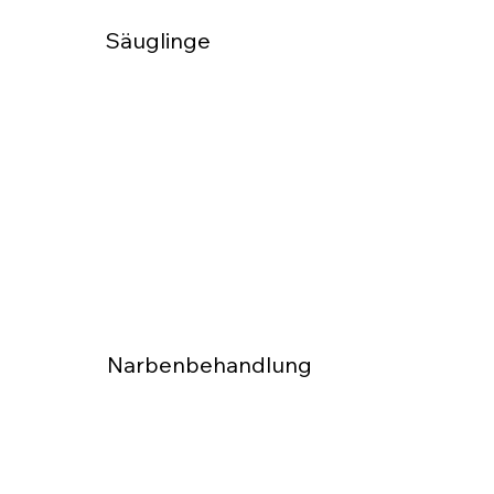
Säuglinge
Säuglingsphysio: Frühzeitige Therapie für
Entwicklung und Gesundheit.
Narbenbehandlung