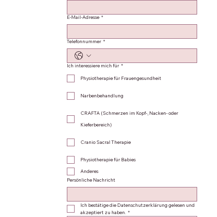
E-Mail-Adresse
*
Telefonnummer
*
Ich interessiere mich für
*
Physiotherapie für Frauengesundheit
Narbenbehandlung
CRAFTA (Schmerzen im Kopf-, Nacken- oder
Kieferbereich)
Cranio Sacral Therapie
Physiotherapie für Babies
Anderes
Persönliche Nachricht
Ich bestätige die Datenschutzerklärung gelesen und 
akzeptiert zu haben.
*